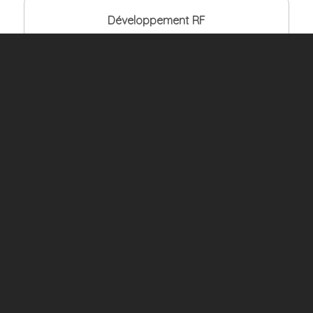
Développement RF
Energy harvesting
Tests et intégration
Vous avez un projet IoT ?
Vous souhaitez avoir plus