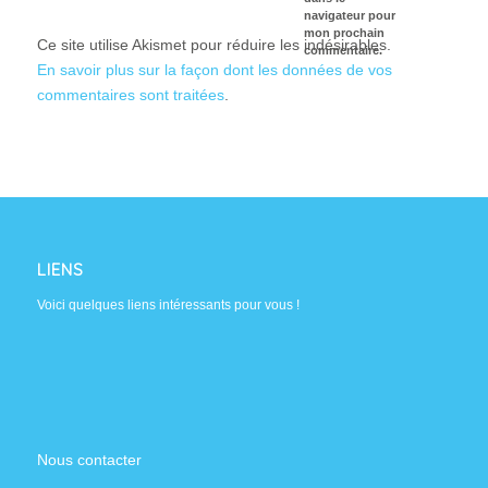
navigateur pour
mon prochain
Ce site utilise Akismet pour réduire les indésirables.
commentaire.
En savoir plus sur la façon dont les données de vos
commentaires sont traitées
.
LIENS
Voici quelques liens intéressants pour vous !
Nous contacter