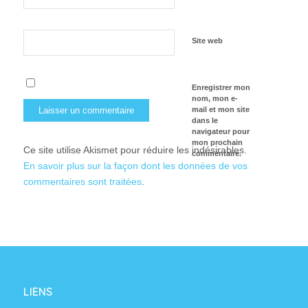
Site web
Enregistrer mon
nom, mon e-
mail et mon site
dans le
navigateur pour
mon prochain
Ce site utilise Akismet pour réduire les indésirables.
commentaire.
En savoir plus sur la façon dont les données de vos
commentaires sont traitées
.
LIENS