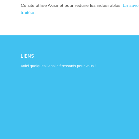
Ce site utilise Akismet pour réduire les indésirables.
En savo
traitées
.
LIENS
Voici quelques liens intéressants pour vous !