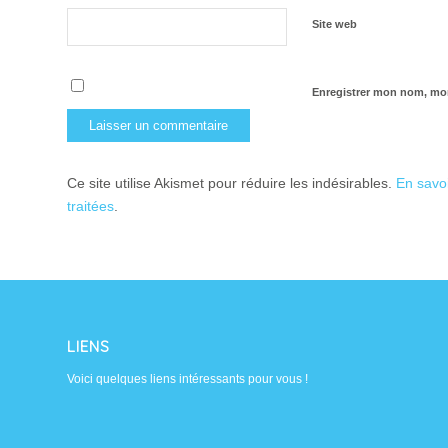
Site web
Enregistrer mon nom, mon
Ce site utilise Akismet pour réduire les indésirables.
En savo
traitées
.
LIENS
Voici quelques liens intéressants pour vous !