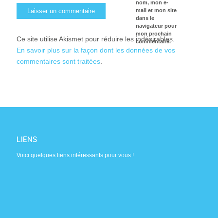
nom, mon e-
mail et mon site
dans le
navigateur pour
mon prochain
Ce site utilise Akismet pour réduire les indésirables.
commentaire.
En savoir plus sur la façon dont les données de vos
commentaires sont traitées
.
LIENS
Voici quelques liens intéressants pour vous !