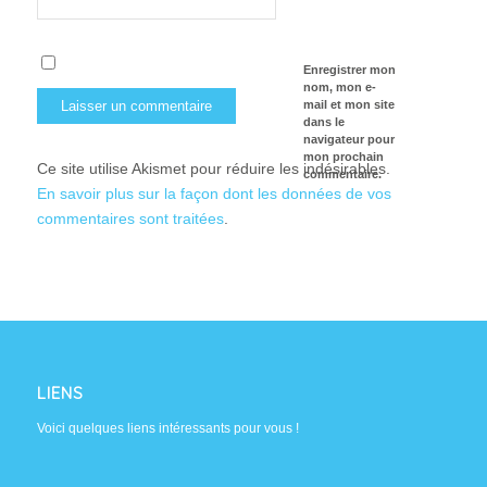
Enregistrer mon
nom, mon e-
mail et mon site
dans le
navigateur pour
mon prochain
Ce site utilise Akismet pour réduire les indésirables.
commentaire.
En savoir plus sur la façon dont les données de vos
commentaires sont traitées
.
LIENS
Voici quelques liens intéressants pour vous !