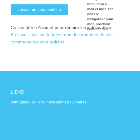
nom, mon e-
mail et mon site
dans le
navigateur pour
mon prochain
Ce site utilise Akismet pour réduire les indésirables.
commentaire.
En savoir plus sur la façon dont les données de vos
commentaires sont traitées
.
LIENS
Voici quelques liens intéressants pour vous !