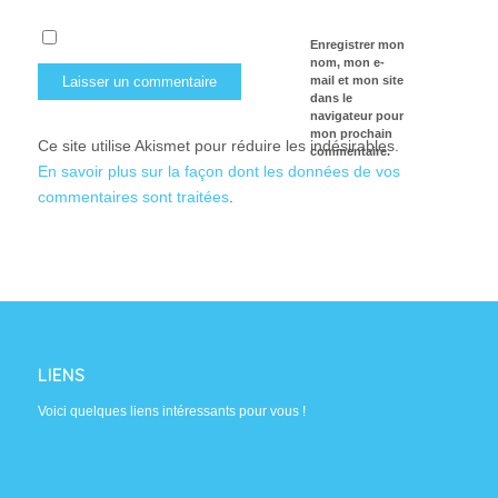
Enregistrer mon
nom, mon e-
mail et mon site
dans le
navigateur pour
mon prochain
Ce site utilise Akismet pour réduire les indésirables.
commentaire.
En savoir plus sur la façon dont les données de vos
commentaires sont traitées
.
LIENS
Voici quelques liens intéressants pour vous !