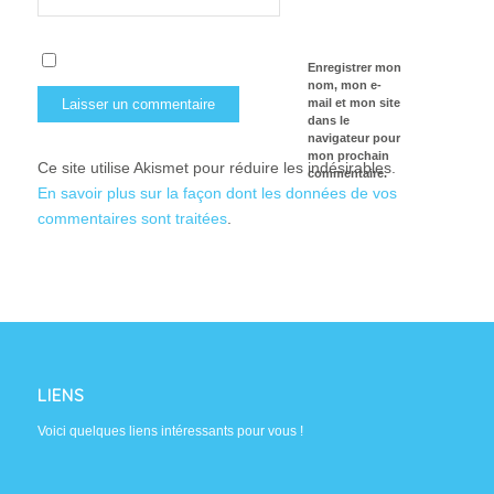
Enregistrer mon
nom, mon e-
mail et mon site
dans le
navigateur pour
mon prochain
Ce site utilise Akismet pour réduire les indésirables.
commentaire.
En savoir plus sur la façon dont les données de vos
commentaires sont traitées
.
LIENS
Voici quelques liens intéressants pour vous !