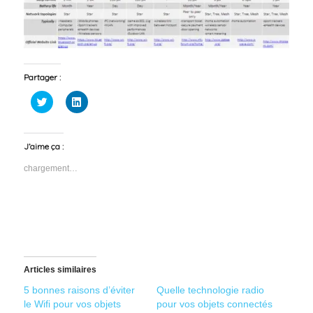
Partager :
Cliquez
Cliquez
pour
pour
partager
partager
sur
sur
Twitter(ouvre
LinkedIn(ouvre
dans
dans
J’aime ça :
une
une
nouvelle
nouvelle
chargement…
fenêtre)
fenêtre)
Articles similaires
5 bonnes raisons d’éviter
Quelle technologie radio
le Wifi pour vos objets
pour vos objets connectés