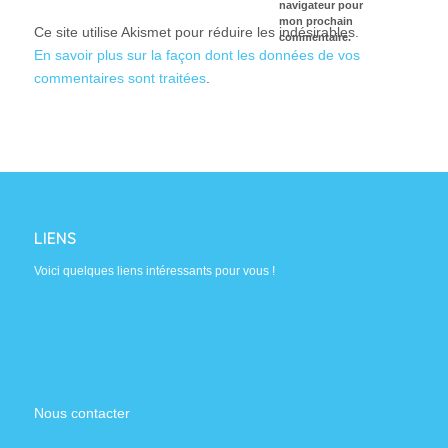
navigateur pour
mon prochain
Ce site utilise Akismet pour réduire les indésirables.
commentaire.
En savoir plus sur la façon dont les données de vos
commentaires sont traitées
.
LIENS
Voici quelques liens intéressants pour vous !
Nous contacter