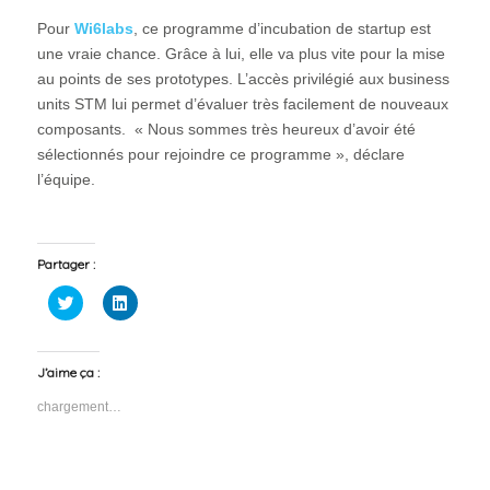
Pour
Wi6labs
, ce programme d’incubation de startup est
une vraie chance. Grâce à lui, elle va plus vite pour la mise
au points de ses prototypes. L’accès privilégié aux business
units STM lui permet d’évaluer très facilement de nouveaux
composants. « Nous sommes très heureux d’avoir été
sélectionnés pour rejoindre ce programme », déclare
l’équipe.
Partager :
Cliquez
Cliquez
pour
pour
partager
partager
sur
sur
Twitter(ouvre
LinkedIn(ouvre
dans
dans
J’aime ça :
une
une
nouvelle
nouvelle
chargement…
fenêtre)
fenêtre)